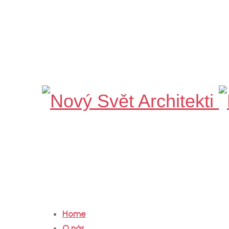
Nový
Svět
Architekti
Home
O nás